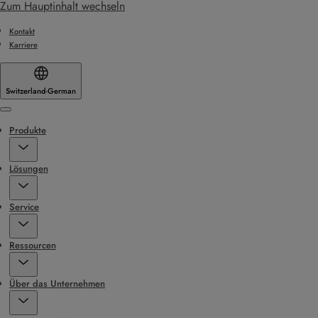
Zum Hauptinhalt wechseln
Kontakt
Karriere
Switzerland
·
German
Menu
Produkte
Lösungen
Service
Ressourcen
Über das Unternehmen