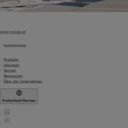
www.messe.at
Kaufmännisches
Produkte
Lösungen
Service
Ressourcen
Über das Unternehmen
Switzerland
·
German