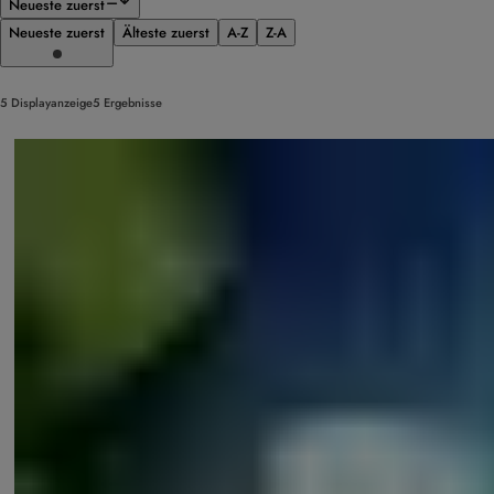
Neueste zuerst
Neueste zuerst
Älteste zuerst
A-Z
Z-A
5 Displayanzeige5 Ergebnisse