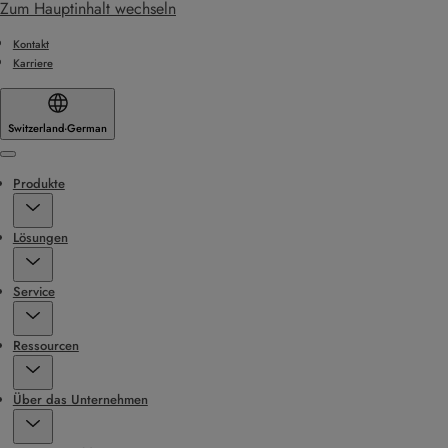
Zum Hauptinhalt wechseln
Kontakt
Karriere
Switzerland
·
German
Menu
Produkte
Lösungen
Service
Ressourcen
Über das Unternehmen