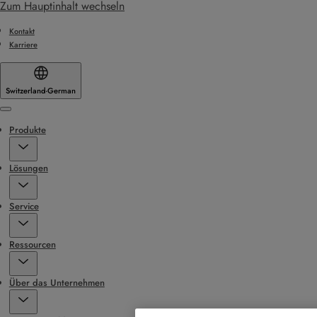
Zum Hauptinhalt wechseln
Kontakt
Karriere
Switzerland
·
German
Menu
Produkte
Lösungen
Service
Ressourcen
Über das Unternehmen