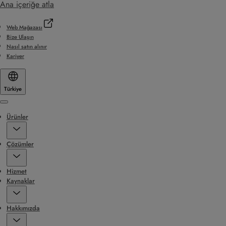
Ana içeriğe atla
Web Mağazası
Bize Ulaşın
Nasıl satın alınır
Kariyer
Türkiye
Menu
Ürünler
Çözümler
Hizmet
Kaynaklar
Hakkımızda