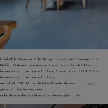
İstanbul'da Ümraniye Millet Bahçesinde yer alan “Hanegan Türk
Mutfağı Restoran” girişlerinde; 1 adet record D-TSA 21X dört
hareketli doğurusal teleskobik kapı, 2 adet record E-TSA 21X iki
hareketli doğurusal teleskobik kapı,
record RIC 290 AC perde fotoselli radar ile maksimum geçiş
güvenliği, bircher reglomat
radar ile istenilen özelliklerde tetikleme sağlanmıştır.