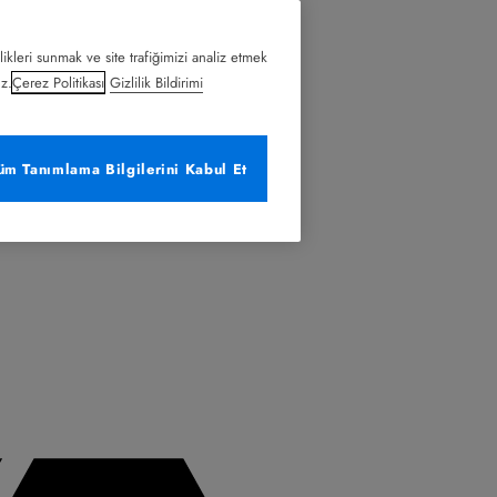
likleri sunmak ve site trafiğimizi analiz etmek
uz.
Çerez Politikası
Gizlilik Bildirimi
üm Tanımlama Bilgilerini Kabul Et