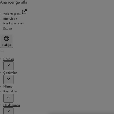
Ana içeriğe atla
Web Mağazası
Bize Ulaşın
Nasıl satın alınır
Kariyer
Türkiye
Menu
Ürünler
Çözümler
Hizmet
Kaynaklar
Hakkımızda