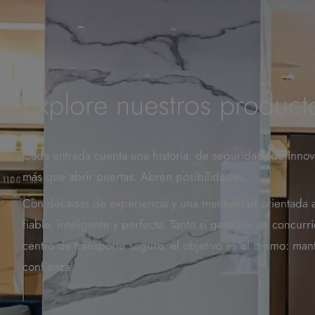
Explore nuestros product
Cada entrada cuenta una historia: de seguridad, de innov
más que abrir puertas. Abren posibilidades.
Con décadas de experiencia y una mentalidad orientada al
fiable, inteligente y perfecta. Tanto si gestiona un concur
centro de transporte seguro, el objetivo es el mismo: ma
confianza.