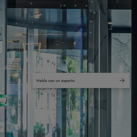
n algo
Hable con un experto
ma
o o un
 y con