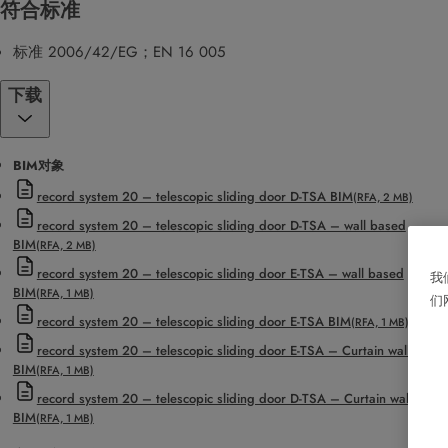
符合标准
标准 2006/42/EG；EN 16 005
下载
BIM对象
record system 20 – telescopic sliding door D-TSA BIM
(RFA, 2 MB)
record system 20 – telescopic sliding door D-TSA – wall based
BIM
(RFA, 2 MB)
record system 20 – telescopic sliding door E-TSA – wall based
我
BIM
(RFA, 1 MB)
们
record system 20 – telescopic sliding door E-TSA BIM
(RFA, 1 MB)
record system 20 – telescopic sliding door E-TSA – Curtain wall panel
BIM
(RFA, 1 MB)
record system 20 – telescopic sliding door D-TSA – Curtain wall panel
BIM
(RFA, 1 MB)