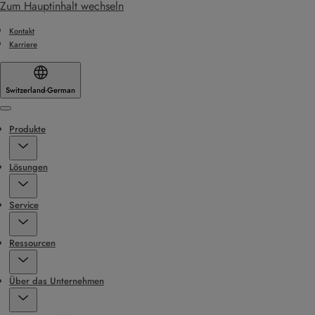
Zum Hauptinhalt wechseln
Kontakt
Karriere
Switzerland
·
German
Menu
Produkte
Lösungen
Service
Ressourcen
Über das Unternehmen