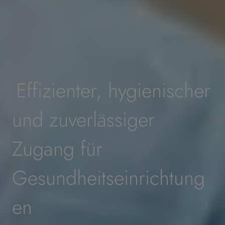
Effizienter, hygienischer
und zuverlässiger
Zugang für
Gesundheitseinrichtung
en