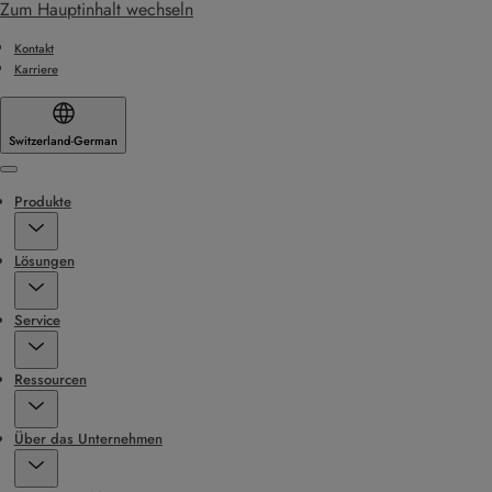
Zum Hauptinhalt wechseln
Kontakt
Karriere
Switzerland
·
German
Menu
Produkte
Lösungen
Service
Ressourcen
Über das Unternehmen