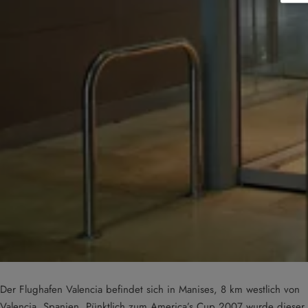
Der Flughafen Valencia befindet sich in Manises, 8 km westlich von
Valencia, Spanien. Pünktlich zum America’s Cup 2007 wurde dieser