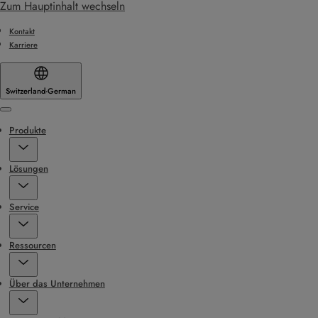
Zum Hauptinhalt wechseln
Kontakt
Karriere
Switzerland
·
German
Menu
Produkte
Lösungen
Service
Ressourcen
Über das Unternehmen