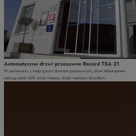
Automatyczne drzwi przesuwne Record TSA 21
W porównaniu z tradycyjnymi drzwiami przesuwnymi, drzwi teleskopowe
zajmują około 30% mniej miejsca, dzięki węższym skrzydłom.