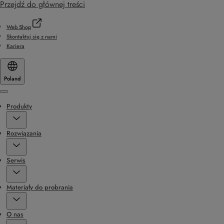
Przejdź do głównej treści
Web Shop
Skontaktuj się z nami
Kariera
Poland
Menu
Produkty
Rozwiązania
Serwis
Materiały do probrania
O nas