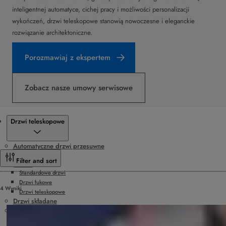
inteligentnej automatyce, cichej pracy i możliwości personalizacji
wykończeń, drzwi teleskopowe stanowią nowoczesne i eleganckie
rozwiązanie architektoniczne.
Porozmawiaj z ekspertem
Zobacz nasze umowy serwisowe
Produkty
Drzwi teleskopowe
Automatyczne drzwi przesuwne
Filter and sort
Standardowe drzwi
Drzwi łukowe
4 Wyniki
Drzwi teleskopowe
Drzwi składane
Automatyczne drzwi rozwierane