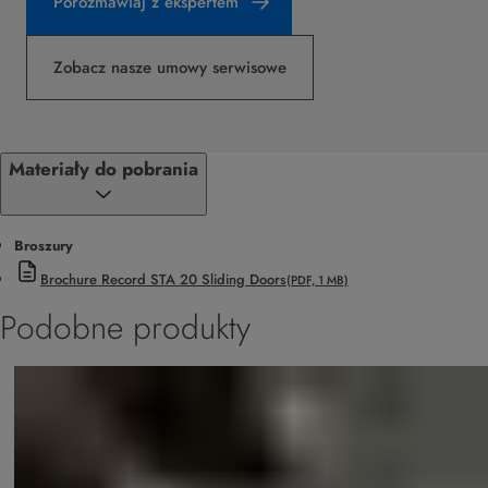
Porozmawiaj z ekspertem
Zobacz nasze umowy serwisowe
Materiały do pobrania
Broszury
Brochure Record STA 20 Sliding Doors
(PDF, 1 MB)
Podobne produkty