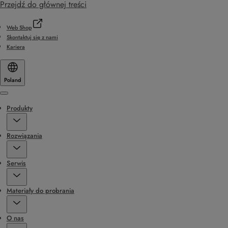
Przejdź do głównej treści
Web Shop
Skontaktuj się z nami
Kariera
Poland
Menu
Produkty
Rozwiązania
Serwis
Materiały do probrania
O nas