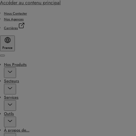
Accéder au contenu principal
Nous Contacter
Nos Agences
Carrières
France
Menu
Nos Produits
Secteurs
Services
Outils
À propos de...