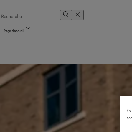
Page d’accueil
En 
con