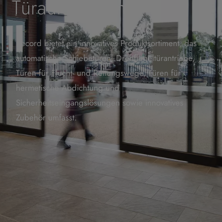
Türautomation
Record bietet ein innovatives Produktsortiment, das
automatische Schiebetüren, Drehflügeltürantriebe,
Türen für Flucht- und Rettungswege, Türen für
hermetische Abdichtung und
Sicherheitseingangslösungen sowie innovatives
Zubehör umfasst.