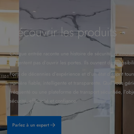
Découvrir les produits
Chaque entrée raconte une histoire de sécurité, d’innovat
contentent pas d’ouvrir les portes. Ils ouvrent des possibili
Forts de décennies d’expérience et d’un état d’esprit tour
manière fiable, intelligente et transparente. Que vous gér
fréquenté ou une plateforme de transport sécurisée, l’obj
sécurité, efficacité et confiance.
Parlez à un expert