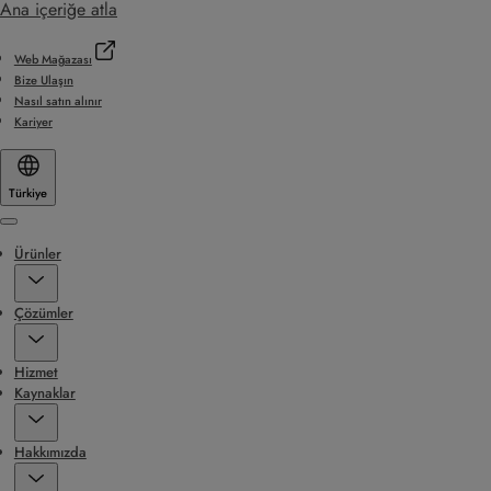
Ana içeriğe atla
Web Mağazası
Bize Ulaşın
Nasıl satın alınır
Kariyer
Türkiye
Menu
Ürünler
Çözümler
Hizmet
Kaynaklar
Hakkımızda