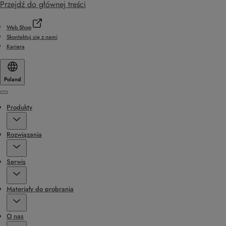
Przejdź do głównej treści
Web Shop
Skontaktuj się z nami
Kariera
Poland
Menu
Produkty
Rozwiązania
Serwis
Materiały do probrania
O nas