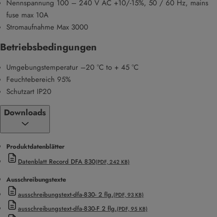
Nennspannung 100 – 240 V AC +10/-15%, 50 / 60 Hz, mains
fuse max 10A
Stromaufnahme Max 3000
Betriebsbedingungen
Umgebungstemperatur –20 °C to + 45 °C
Feuchtebereich 95%
Schutzart IP20
Downloads
Produktdatenblätter
Datenblatt Record DFA 830
(PDF, 242 KB)
Ausschreibungstexte
ausschreibungstext-dfa-830- 2 flg.
(PDF, 93 KB)
ausschreibungstext-dfa-830-F 2 flg.
(PDF, 95 KB)