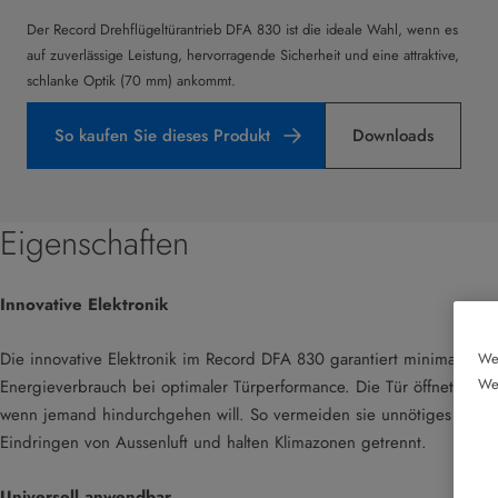
Der Record Drehflügeltürantrieb DFA 830 ist die ideale Wahl, wenn es
auf zuverlässige Leistung, hervorragende Sicherheit und eine attraktive,
schlanke Optik (70 mm) ankommt.
So kaufen Sie dieses Produkt
Downloads
Eigenschaften
Innovative Elektronik
Die innovative Elektronik im Record DFA 830 garantiert minimalen
Wen
Web
Energieverbrauch bei optimaler Türperformance. Die Tür öffnet nur,
wenn jemand hindurchgehen will. So vermeiden sie unnötiges
Eindringen von Aussenluft und halten Klimazonen getrennt.
Universell anwendbar