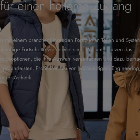
ür einen helleren Zugang
g.
ms mit einem branchenführenden Portfolio an Teilen und Syste
ünftige Fortschritte vorbereitet sind. Wir unterstützen das
erviceoptionen, die Ihre Auswahl vereinfachen und dazu beitr
u gewährleisten. Profitieren Sie von hochwertigem Engineering
render Ästhetik.