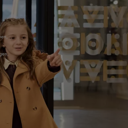
men,
agen,
,