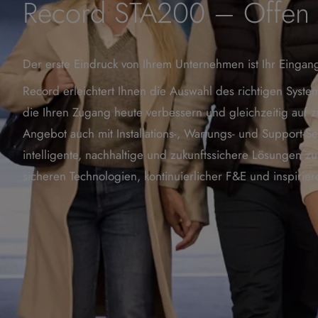
Record STA200 – Offen f
Der erste Eindruck von Ihrem Unternehmen ist Ihr Eingan
Record erleichtert Ihnen die Auswahl des richtigen Syste
die Ihren Zugang heute verbessern und gleichzeitig auf zuk
Angebot auch mit Installations-, Wartungs- und Support-S
intelligente, nachhaltige und zukunftssichere Lösungen z
sicheren Technologien, kontinuierlicher F&E und inspirie