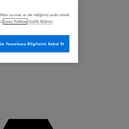
likleri sunmak ve site trafiğimizi analiz etmek
uz.
Çerez Politikası
Gizlilik Bildirimi
üm Tanımlama Bilgilerini Kabul Et