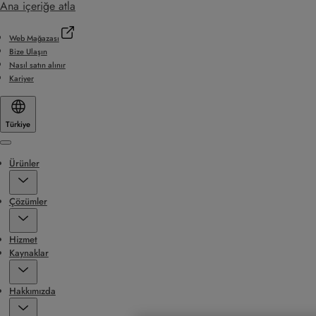
Ana içeriğe atla
Web Mağazası
Bize Ulaşın
Nasıl satın alınır
Kariyer
Türkiye
Menu
Ürünler
Çözümler
Hizmet
Kaynaklar
Hakkımızda