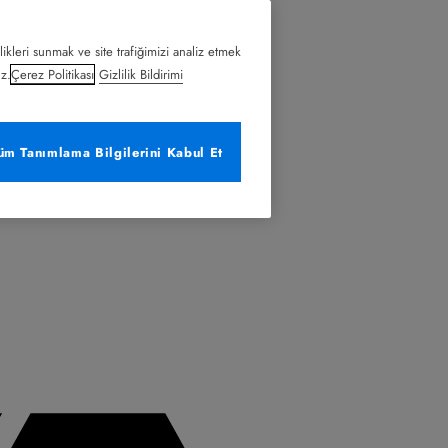
likleri sunmak ve site trafiğimizi analiz etmek
uz.
Çerez Politikası
Gizlilik Bildirimi
üm Tanımlama Bilgilerini Kabul Et