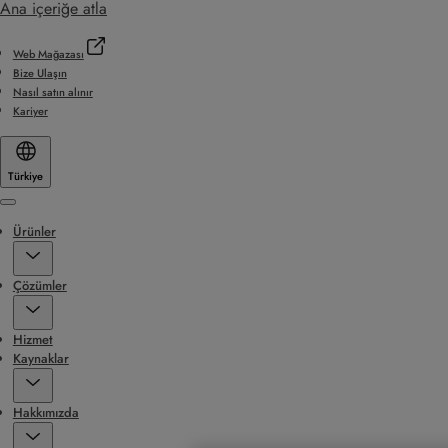
Ana içeriğe atla
Web Mağazası
Bize Ulaşın
Nasıl satın alınır
Kariyer
Türkiye
Menu
Ürünler
Çözümler
Hizmet
Kaynaklar
Hakkımızda