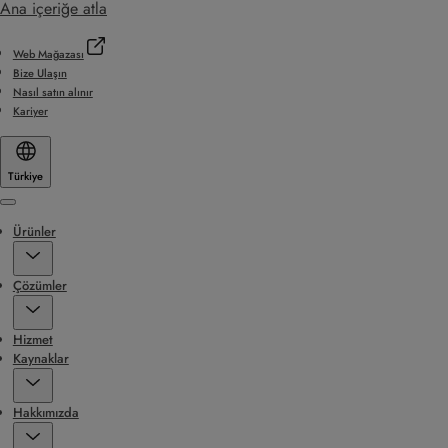
Ana içeriğe atla
Web Mağazası
Bize Ulaşın
Nasıl satın alınır
Kariyer
Türkiye
Menu
Ürünler
Çözümler
Hizmet
Kaynaklar
Hakkımızda