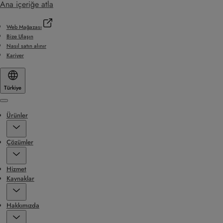
Ana içeriğe atla
Web Mağazası
Bize Ulaşın
Nasıl satın alınır
Kariyer
Türkiye
Menu
Ürünler
Çözümler
Hizmet
Kaynaklar
Hakkımızda