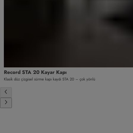
Record STA 20 Kayar Kapı
Klasik düz çizgisel sürme kapı kaydı STA 20 – çok yönlü