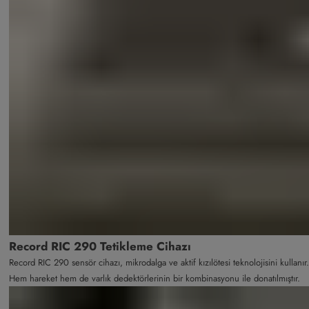
Record RIC 290 Tetikleme Cihazı
Record RIC 290 sensör cihazı, mikrodalga ve aktif kızılötesi teknolojisini kullanır.
Hem hareket hem de varlık dedektörlerinin bir kombinasyonu ile donatılmıştır.