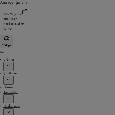
Ana içeriğe atla
Web Mağazası
Bize Ulaşın
Nasıl satın alınır
Kariyer
Türkiye
Menu
Ürünler
Çözümler
Hizmet
Kaynaklar
Hakkımızda