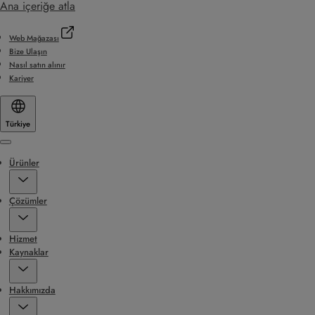
Ana içeriğe atla
Web Mağazası
Bize Ulaşın
Nasıl satın alınır
Kariyer
Türkiye
Menu
Ürünler
Çözümler
Hizmet
Kaynaklar
Hakkımızda