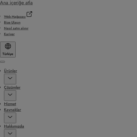
Ana içeriğe atla
Web Mağazası
Bize Ulaşın
Nasıl satın alınır
Kariyer
Türkiye
Menu
Ürünler
Çözümler
Hizmet
Kaynaklar
Hakkımızda