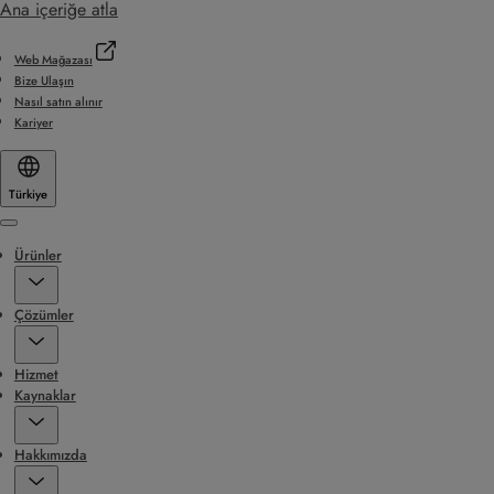
Ana içeriğe atla
Web Mağazası
Bize Ulaşın
Nasıl satın alınır
Kariyer
Türkiye
Menu
Ürünler
Çözümler
Hizmet
Kaynaklar
Hakkımızda