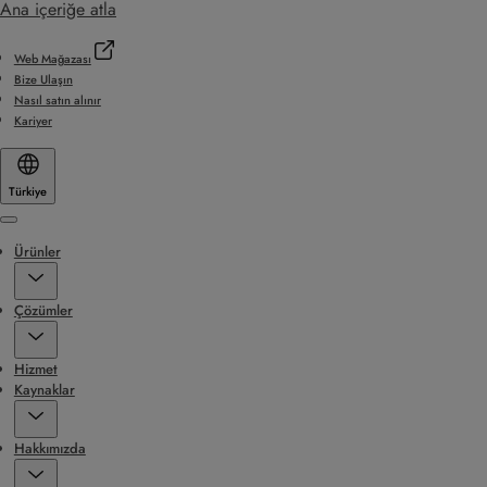
Ana içeriğe atla
Web Mağazası
Bize Ulaşın
Nasıl satın alınır
Kariyer
Türkiye
Menu
Ürünler
Çözümler
Hizmet
Kaynaklar
Hakkımızda