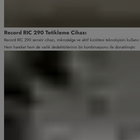
Record RIC 290 Tetikleme Cihazı
Record RIC 290 sensör cihazı, mikrodalga ve aktif kızılötesi teknolojisini kullanır.
Hem hareket hem de varlık dedektörlerinin bir kombinasyonu ile donatılmıştır.