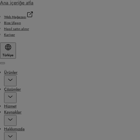
Ana içeriğe atla
Web Mağazası
Bize Ulaşın
Nasıl satın alınır
Kariyer
Türkiye
Menu
Ürünler
Çözümler
Hizmet
Kaynaklar
Hakkımızda