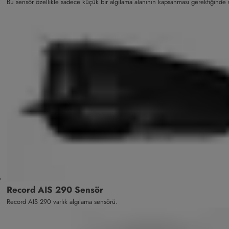
Bu sensör özellikle sadece küçük bir algılama alanının kapsanması gerektiğinde
Record AIS 290 Sensör
Record AIS 290 varlık algılama sensörü.