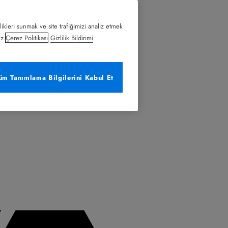
likleri sunmak ve site trafiğimizi analiz etmek
uz.
Çerez Politikası
Gizlilik Bildirimi
üm Tanımlama Bilgilerini Kabul Et