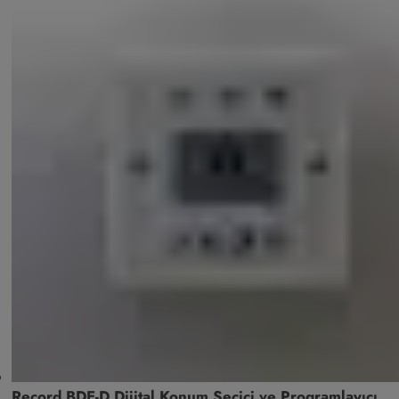
Record BDE-D Dijital Konum Seçici ve Programlayıcı