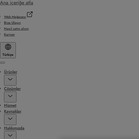
Ana içeriğe atla
Web Mağazası
Bize Ulaşın
Nasıl satın alınır
Kariyer
Türkiye
Menu
Ürünler
Çözümler
Hizmet
Kaynaklar
Hakkımızda