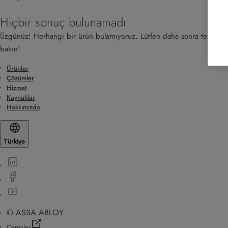
Hiçbir sonuç bulunamadı
Üzgünüz! Herhangi bir ürün bulamıyoruz. Lütfen daha sonra tekrar
bakın!
Ürünler
Çözümler
Hizmet
Kaynaklar
Hakkımızda
Türkiye
© ASSA ABLOY
Çerezler