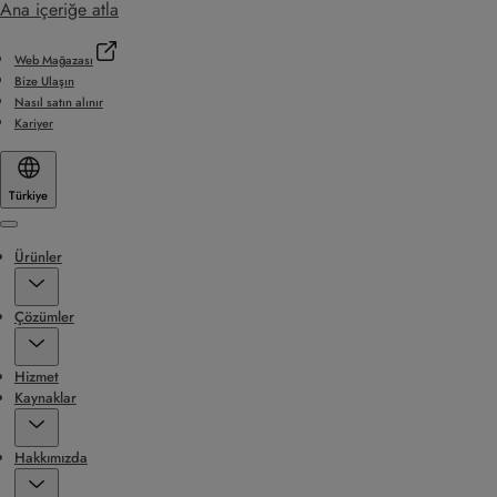
Ana içeriğe atla
Web Mağazası
Bize Ulaşın
Nasıl satın alınır
Kariyer
Türkiye
Menu
Ürünler
Çözümler
Hizmet
Kaynaklar
Hakkımızda