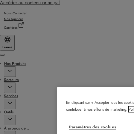
Accéder au contenu principal
Nous Contacter
Nos Agences
Carrières
France
Menu
Nos Produits
Secteurs
Services
En cliquant sur « Accepter tous les cookie
contribuer à nos efforts de marketing.
Pol
Outils
Paramètres des cookies
À propos de...