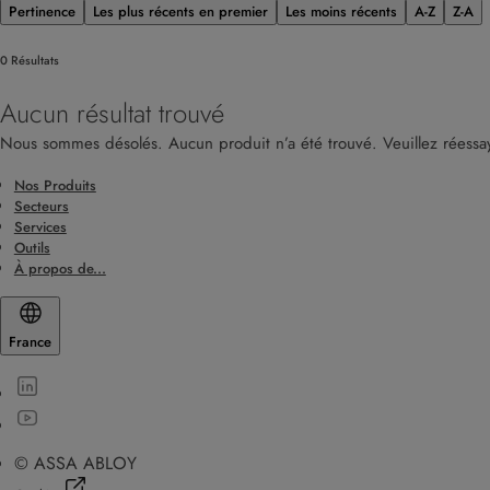
Pertinence
Les plus récents en premier
Les moins récents
A-Z
Z-A
0 Résultats
Aucun résultat trouvé
Nous sommes désolés. Aucun produit n’a été trouvé. Veuillez réessay
Nos Produits
Secteurs
Services
Outils
À propos de...
France
© ASSA ABLOY