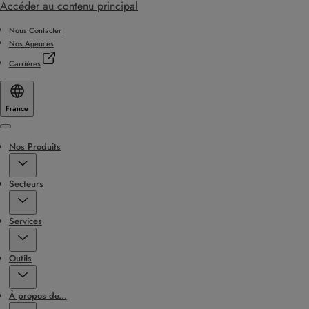
Accéder au contenu principal
Nous Contacter
Nos Agences
Carrières
France
Menu
Nos Produits
Secteurs
Services
Outils
À propos de...