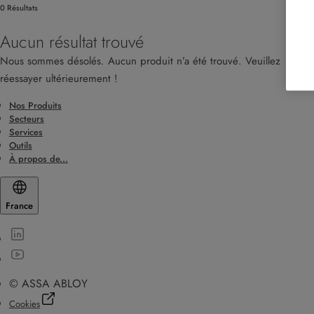
0 Résultats
Aucun résultat trouvé
Nous sommes désolés. Aucun produit n’a été trouvé. Veuillez
réessayer ultérieurement !
Nos Produits
Secteurs
Services
Outils
À propos de...
France
© ASSA ABLOY
Cookies