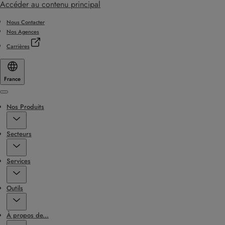
Accéder au contenu principal
Nous Contacter
Nos Agences
Carrières
France
Menu
Nos Produits
Secteurs
Services
Outils
À propos de...