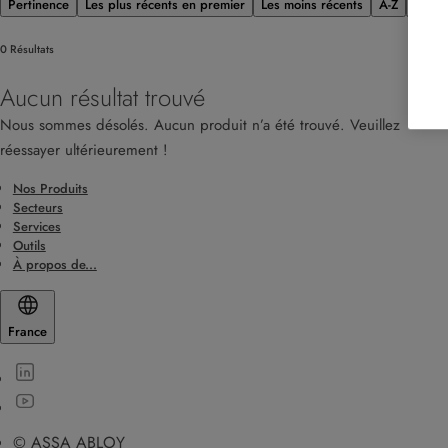
Pertinence
Les plus récents en premier
Les moins récents
A-Z
Z-A
0 Résultats
Aucun résultat trouvé
Nous sommes désolés. Aucun produit n’a été trouvé. Veuillez
réessayer ultérieurement !
Nos Produits
Secteurs
Services
Outils
À propos de...
France
© ASSA ABLOY