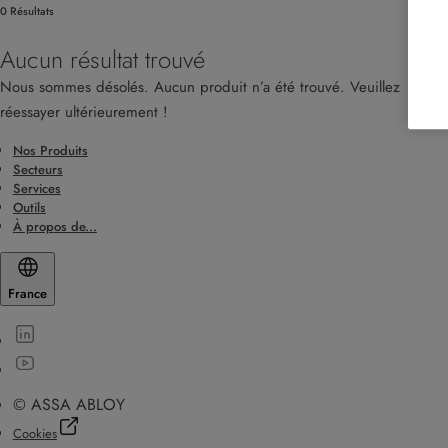
0 Résultats
Aucun résultat trouvé
Nous sommes désolés. Aucun produit n’a été trouvé. Veuillez
réessayer ultérieurement !
Nos Produits
Secteurs
Services
Outils
À propos de...
France
© ASSA ABLOY
Cookies