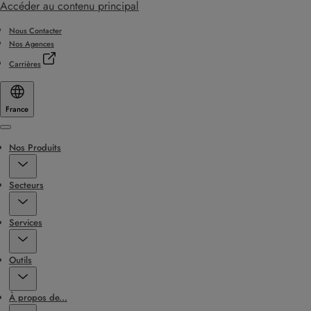
Accéder au contenu principal
Nous Contacter
Nos Agences
Carrières
France
Menu
Nos Produits
Secteurs
Services
Outils
À propos de...