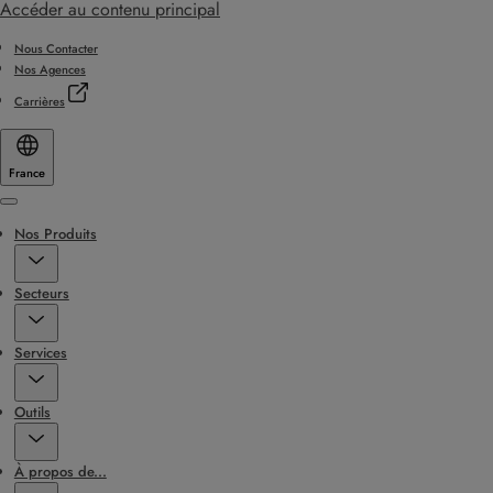
Accéder au contenu principal
Nous Contacter
Nos Agences
Carrières
France
Menu
Nos Produits
Secteurs
Services
Outils
À propos de...