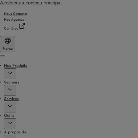
Accéder au contenu principal
Nous Contacter
Nos Agences
Carrières
France
Menu
Nos Produits
Secteurs
Services
Outils
À propos de...