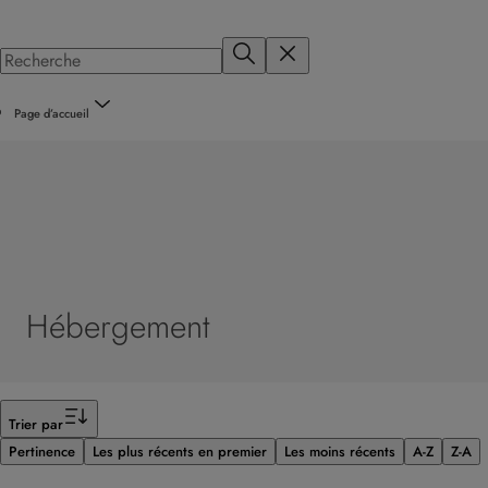
Page d’accueil
Hébergement
Filtrer
Trier par
Pertinence
Les plus récents en premier
Les moins récents
A-Z
Z-A