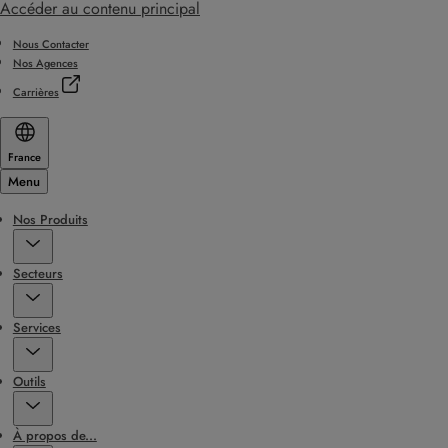
Accéder au contenu principal
Nous Contacter
Nos Agences
Carrières
France
Menu
Nos Produits
Secteurs
Services
Outils
À propos de...