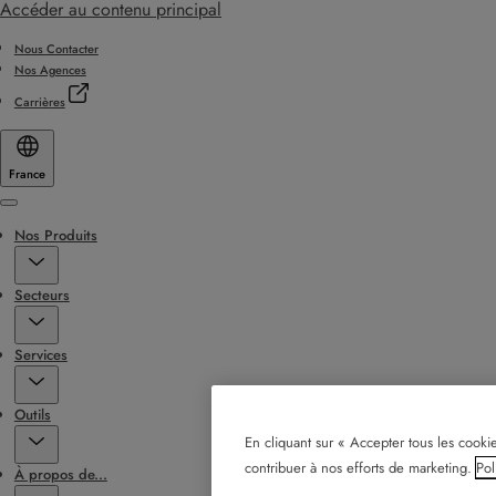
Accéder au contenu principal
Nous Contacter
Nos Agences
Carrières
France
Menu
Nos Produits
Secteurs
Services
Outils
En cliquant sur « Accepter tous les cookie
contribuer à nos efforts de marketing.
Pol
À propos de...