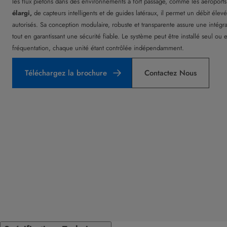
les flux piétons dans des environnements à fort passage, comme les aéroport
élargi,
de capteurs intelligents et de guides latéraux, il permet un débit éle
autorisés. Sa conception modulaire, robuste et transparente assure une intégr
tout en garantissant une sécurité fiable. Le système peut être installé seul ou
fréquentation, chaque unité étant contrôlée indépendamment.
Téléchargez la brochure
Contactez Nous