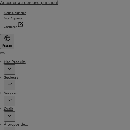
Accéder au contenu principal
Nous Contacter
Nos Agences
Carrières
France
Menu
Nos Produits
Secteurs
Services
Outils
À propos de...