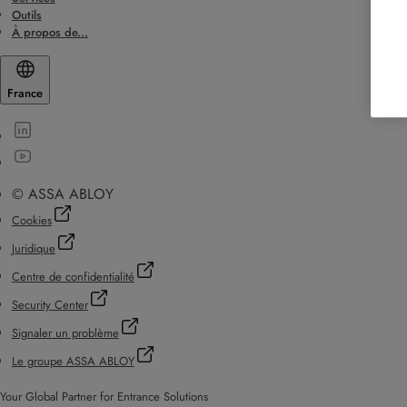
Outils
À propos de...
France
© ASSA ABLOY
Cookies
Juridique
Centre de confidentialité
Security Center
Signaler un problème
Le groupe ASSA ABLOY
Your Global Partner for Entrance Solutions