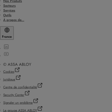
Nos Produits
Secteurs
Services
Outils
À propos de...
France
© ASSA ABLOY
Cookies
Juridique
Centre de confidentialité
Security Center
Signaler un problème
Le groupe ASSA ABLOY