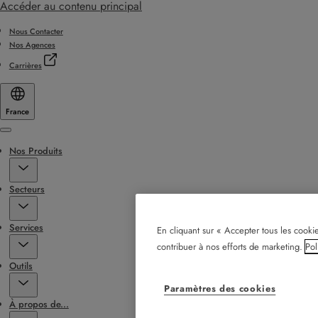
Accéder au contenu principal
Nous Contacter
Nos Agences
Carrières
France
Menu
Nos Produits
Secteurs
Services
En cliquant sur « Accepter tous les cookie
contribuer à nos efforts de marketing.
Pol
Outils
Paramètres des cookies
À propos de...