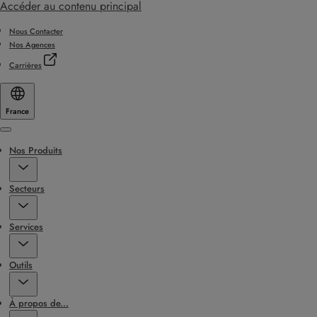
Accéder au contenu principal
Nous Contacter
Nos Agences
Carrières
France
Menu
Nos Produits
Secteurs
Services
Outils
À propos de...