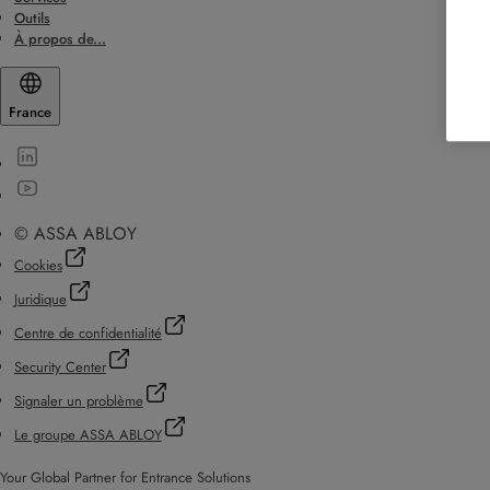
Outils
À propos de...
France
© ASSA ABLOY
Cookies
Juridique
Centre de confidentialité
Security Center
Signaler un problème
Le groupe ASSA ABLOY
Your Global Partner for Entrance Solutions