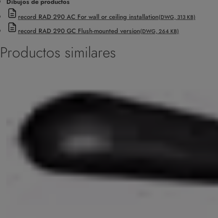
Dibujos de productos
record RAD 290 AC For wall or ceiling installation
(DWG, 313 KB)
record RAD 290 GC Flush-mounted version
(DWG, 264 KB)
Productos similares