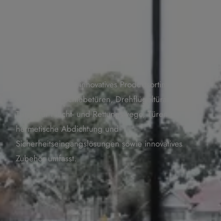
Partner für
Türautomation
Record bietet ein innovatives Produktsortiment, das
automatische Schiebetüren, Drehflügeltürantriebe,
Türen für Flucht- und Rettungswege, Türen für
hermetische Abdichtung und
Sicherheitseingangslösungen sowie innovatives
Zubehör umfasst.