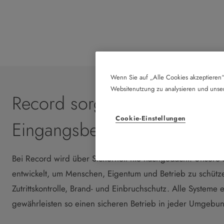
Wenn Sie auf „Alle Cookies akzeptieren“
Websitenutzung zu analysieren und uns
Record sorgt für Sicherheit 
Cookie-Einstellungen
Eingangsbereich
Bei Record wird über Sicherheit nie nachgedacht. Unsere
entwickelt, um Menschen, Eigentum und Betrieb zu schützen
Zutrittskontrolle, Brand- und Einbruchschutz. Alle Syste
gewährleisten so einen sicheren Betrieb in jeder Umgebu