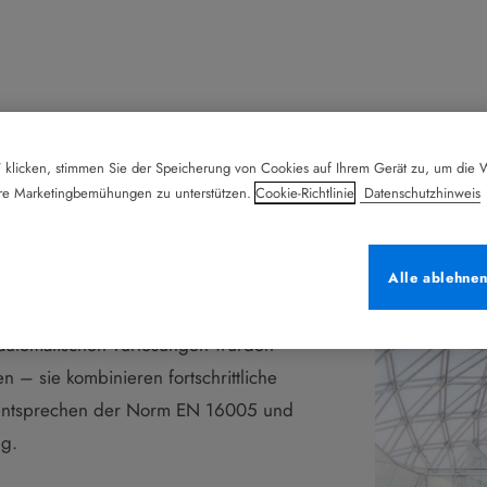
 klicken, stimmen Sie der Speicherung von Cookies auf Ihrem Gerät zu, um die W
ere Marketingbemühungen zu unterstützen.
Cookie-Richtlinie
Datenschutzhinweis
in jeden
Alle ablehne
 automatischen Türlösungen wurden
 – sie kombinieren fortschrittliche
me entsprechen der Norm EN 16005 und
ng.