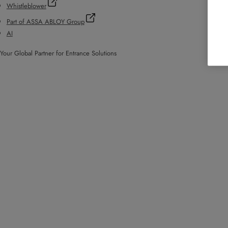
Whistleblower
Part of ASSA ABLOY Group
AI
Your Global Partner for Entrance Solutions