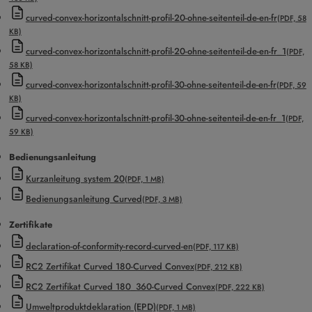
curved-convex-horizontalschnitt-profil-20-ohne-seitenteil-de-en-fr
(PDF, 58
KB)
curved-convex-horizontalschnitt-profil-20-ohne-seitenteil-de-en-fr_1
(PDF,
58 KB)
curved-convex-horizontalschnitt-profil-30-ohne-seitenteil-de-en-fr
(PDF, 59
KB)
curved-convex-horizontalschnitt-profil-30-ohne-seitenteil-de-en-fr_1
(PDF,
59 KB)
Bedienungsanleitung
Kurzanleitung system 20
(PDF, 1 MB)
Bedienungsanleitung Curved
(PDF, 3 MB)
Zertifikate
declaration-of-conformity-record-curved-en
(PDF, 117 KB)
RC2 Zertifikat Curved 180-Curved Convex
(PDF, 212 KB)
RC2 Zertifikat Curved 180_360-Curved Convex
(PDF, 222 KB)
Umweltproduktdeklaration (EPD)
(PDF, 1 MB)