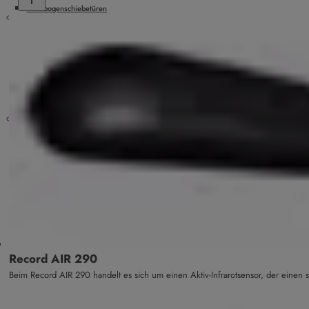
Rundbogenschiebetüren
Zubehör
Drehflügeltürsysteme
Drehflügeltürantriebe
Sonstiges Zubehör
Drehflügeltürantrieb
Verriegelung und Einbruchschutz
Unterflurantriebe
Bedieneinheiten
Sensoren
Schalter und Taster
Digitale Lösungen
Record AIR 290
Beim Record AIR 290 handelt es sich um einen Aktiv-Infrarotsensor, der einen