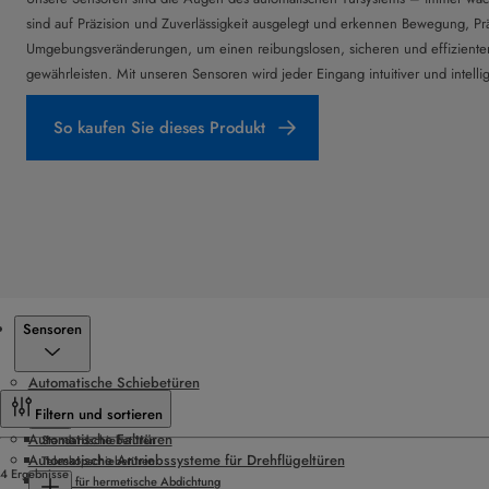
sind auf Präzision und Zuverlässigkeit ausgelegt und erkennen Bewegung, P
Umgebungsveränderungen, um einen reibungslosen, sicheren und effizienten
gewährleisten. Mit unseren Sensoren wird jeder Eingang intuitiver und intellig
So kaufen Sie dieses Produkt
Produkte
Sensoren
Automatische Schiebetüren
Filtern und sortieren
Automatische Falttüren
Standardschiebetüren
Automatische Antriebssysteme für Drehflügeltüren
Teleskopschiebetüren
4 Ergebnisse
Türen für hermetische Abdichtung