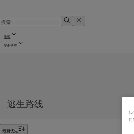
资源
案例研究
逃生路线
我
们
筛选器
最新优先